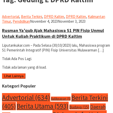
Advertorial
,
Berita Terkini
,
DPRD Kaltim
,
DPRD Kaltim
,
Kalimantan
Liputan
Timur
,
Pendidikan
November 4, 2023
November 3, 2023
Kukar
Rusman Ya’qub Ajak Mahasiswa S1 PIN Fisip Unmul
Untuk Kuliah Praktikum di DPRD Kaltim
Liputankukar.com – Pada Selasa (30/10/2023) lalu, Mahasiswa program
S1 Pemerintah Integratif (PIN) Fisip Universitas Mulawarman […]
Tidak Ada Pos Lagi.
Tidak ada laman yang di load.
Lihat Lainnya
Kategori Populer
Advertorial
(634)
Berita Terkini
Balikpapan
(5)
Berita Utama
(593)
(405)
Daerah
Budaya
(15)