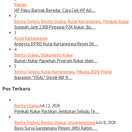
Ragam
HP Palsu Banyak Beredar: Cara Cek HP Asl…
2
Berita Terkini
,
Berita Utama
,
Kutai Kartanegara
,
Pemkab Kukar
Sumpah Janji 2.300 Pegawai P3K Kukar, Bu…
3
Kutai Kartanegara
Anggota DPRD Kutai Kartanegara Resmi Dil…
4
Berita Utama
,
Diskominfo Kukar
Bupati Kukar Paparkan Program Kukar Idam…
5
Berita Terkini
,
Kutai Kartanegara
,
Pilkada 2024
,
Politik
Bapaslon “DEAL” Dendi-Alif R…
Pos Terbaru
Berita Utama
Juli 12, 2026
Pemkab Kukar Pastikan Jembatan Sebulu Te…
Berita Terkini
,
Berita Utama
,
Uncategorized
Juni 8, 2026
Bayu Surya Gandamana Pimpin JMSI Kaltim,…