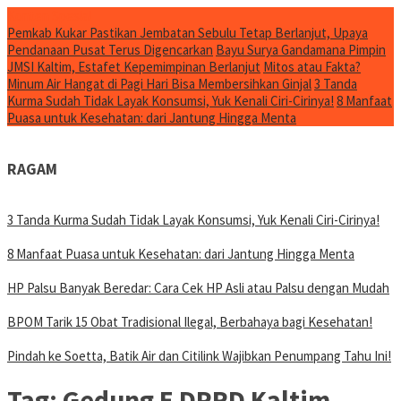
Konten Spesial
Pemkab Kukar Pastikan Jembatan Sebulu Tetap Berlanjut, Upaya
Pendanaan Pusat Terus Digencarkan
Bayu Surya Gandamana Pimpin
JMSI Kaltim, Estafet Kepemimpinan Berlanjut
Mitos atau Fakta?
Minum Air Hangat di Pagi Hari Bisa Membersihkan Ginjal
3 Tanda
Kurma Sudah Tidak Layak Konsumsi, Yuk Kenali Ciri-Cirinya!
8 Manfaat
Puasa untuk Kesehatan: dari Jantung Hingga Menta
RAGAM
3 Tanda Kurma Sudah Tidak Layak Konsumsi, Yuk Kenali Ciri-Cirinya!
8 Manfaat Puasa untuk Kesehatan: dari Jantung Hingga Menta
HP Palsu Banyak Beredar: Cara Cek HP Asli atau Palsu dengan Mudah
BPOM Tarik 15 Obat Tradisional Ilegal, Berbahaya bagi Kesehatan!
Pindah ke Soetta, Batik Air dan Citilink Wajibkan Penumpang Tahu Ini!
Tag:
Gedung E DPRD Kaltim