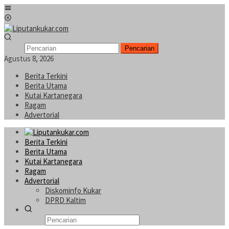
Loncat
Menu
ke
Mobile
konten
Pencarian
Agustus 8, 2026
Berita Terkini
Berita Utama
Kutai Kartanegara
Ragam
Advertorial
Berita Terkini
Berita Utama
Kutai Kartanegara
Ragam
Advertorial
Diskominfo Kukar
DPRD Kaltim