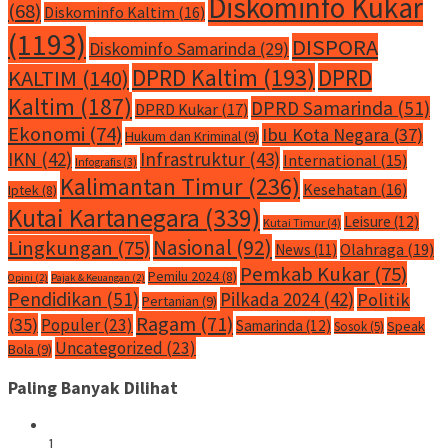
Diskominfo Kukar
(68)
Diskominfo Kaltim
(16)
(1193)
DISPORA
Diskominfo Samarinda
(29)
DPRD Kaltim
(193)
DPRD
KALTIM
(140)
Kaltim
(187)
DPRD Samarinda
(51)
DPRD Kukar
(17)
Ekonomi
(74)
Ibu Kota Negara
(37)
Hukum dan Kriminal
(9)
IKN
(42)
Infrastruktur
(43)
International
(15)
Infografis
(3)
Kalimantan Timur
(236)
Kesehatan
(16)
Iptek
(8)
Kutai Kartanegara
(339)
Leisure
(12)
Kutai Timur
(4)
Nasional
(92)
Lingkungan
(75)
Olahraga
(19)
News
(11)
Pemkab Kukar
(75)
Pemilu 2024
(8)
Opini
(2)
Pajak & Keuangan
(2)
Pendidikan
(51)
Pilkada 2024
(42)
Politik
Pertanian
(9)
Ragam
(71)
(35)
Populer
(23)
Samarinda
(12)
Speak
Sosok
(5)
Uncategorized
(23)
Bola
(9)
Paling Banyak Dilihat
1