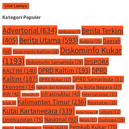
Lihat Lainnya
Kategori Populer
Advertorial
(634)
Berita Terkini
Balikpapan
(5)
Berita Utama
(593)
(405)
Daerah
Budaya
(15)
Diskominfo Kukar
(68)
Diskominfo Kaltim
(16)
(1193)
DISPORA
Diskominfo Samarinda
(29)
DPRD Kaltim
(193)
DPRD
KALTIM
(140)
Kaltim
(187)
DPRD Samarinda
(51)
DPRD Kukar
(17)
Ekonomi
(74)
Ibu Kota Negara
(37)
Hukum dan Kriminal
(9)
IKN
(42)
Infrastruktur
(43)
International
(15)
Infografis
(3)
Kalimantan Timur
(236)
Kesehatan
(16)
Iptek
(8)
Kutai Kartanegara
(339)
Leisure
(12)
Kutai Timur
(4)
Nasional
(92)
Lingkungan
(75)
Olahraga
(19)
News
(11)
Pemkab Kukar
(75)
Pemilu 2024
(8)
Opini
(2)
Pajak & Keuangan
(2)