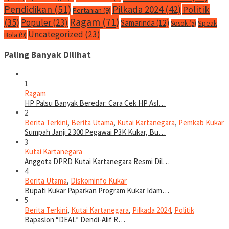
Pendidikan
(51)
Pilkada 2024
(42)
Politik
Pertanian
(9)
Ragam
(71)
(35)
Populer
(23)
Samarinda
(12)
Speak
Sosok
(5)
Uncategorized
(23)
Bola
(9)
Paling Banyak Dilihat
1
Ragam
HP Palsu Banyak Beredar: Cara Cek HP Asl…
2
Berita Terkini
,
Berita Utama
,
Kutai Kartanegara
,
Pemkab Kukar
Sumpah Janji 2.300 Pegawai P3K Kukar, Bu…
3
Kutai Kartanegara
Anggota DPRD Kutai Kartanegara Resmi Dil…
4
Berita Utama
,
Diskominfo Kukar
Bupati Kukar Paparkan Program Kukar Idam…
5
Berita Terkini
,
Kutai Kartanegara
,
Pilkada 2024
,
Politik
Bapaslon “DEAL” Dendi-Alif R…