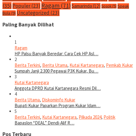
Ragam
(71)
(35)
Populer
(23)
Samarinda
(12)
Speak
Sosok
(5)
Uncategorized
(23)
Bola
(9)
Paling Banyak Dilihat
1
Ragam
HP Palsu Banyak Beredar: Cara Cek HP Asl…
2
Berita Terkini
,
Berita Utama
,
Kutai Kartanegara
,
Pemkab Kukar
Sumpah Janji 2.300 Pegawai P3K Kukar, Bu…
3
Kutai Kartanegara
Anggota DPRD Kutai Kartanegara Resmi Dil…
4
Berita Utama
,
Diskominfo Kukar
Bupati Kukar Paparkan Program Kukar Idam…
5
Berita Terkini
,
Kutai Kartanegara
,
Pilkada 2024
,
Politik
Bapaslon “DEAL” Dendi-Alif R…
Pos Terbaru