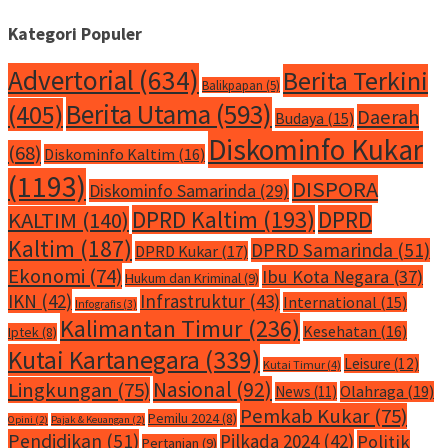
Kategori Populer
Advertorial
(634)
Berita Terkini
Balikpapan
(5)
Berita Utama
(593)
(405)
Daerah
Budaya
(15)
Diskominfo Kukar
(68)
Diskominfo Kaltim
(16)
(1193)
DISPORA
Diskominfo Samarinda
(29)
DPRD Kaltim
(193)
DPRD
KALTIM
(140)
Kaltim
(187)
DPRD Samarinda
(51)
DPRD Kukar
(17)
Ekonomi
(74)
Ibu Kota Negara
(37)
Hukum dan Kriminal
(9)
IKN
(42)
Infrastruktur
(43)
International
(15)
Infografis
(3)
Kalimantan Timur
(236)
Kesehatan
(16)
Iptek
(8)
Kutai Kartanegara
(339)
Leisure
(12)
Kutai Timur
(4)
Nasional
(92)
Lingkungan
(75)
Olahraga
(19)
News
(11)
Pemkab Kukar
(75)
Pemilu 2024
(8)
Opini
(2)
Pajak & Keuangan
(2)
Pendidikan
(51)
Pilkada 2024
(42)
Politik
Pertanian
(9)