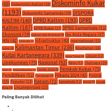
Diskominfo Kukar
(68)
Diskominfo Kaltim
(16)
(1193)
DISPORA
Diskominfo Samarinda
(29)
DPRD Kaltim
(193)
DPRD
KALTIM
(140)
Kaltim
(187)
DPRD Samarinda
(51)
DPRD Kukar
(17)
Ekonomi
(74)
Ibu Kota Negara
(37)
Hukum dan Kriminal
(9)
IKN
(42)
Infrastruktur
(43)
International
(15)
Infografis
(3)
Kalimantan Timur
(236)
Kesehatan
(16)
Iptek
(8)
Kutai Kartanegara
(339)
Leisure
(12)
Kutai Timur
(4)
Nasional
(92)
Lingkungan
(75)
Olahraga
(19)
News
(11)
Pemkab Kukar
(75)
Pemilu 2024
(8)
Opini
(2)
Pajak & Keuangan
(2)
Pendidikan
(51)
Pilkada 2024
(42)
Politik
Pertanian
(9)
Ragam
(71)
(35)
Populer
(23)
Samarinda
(12)
Speak
Sosok
(5)
Uncategorized
(23)
Bola
(9)
Paling Banyak Dilihat