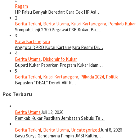
1
Ragam
HP Palsu Banyak Beredar: Cara Cek HP Asl…
2
Berita Terkini
,
Berita Utama
,
Kutai Kartanegara
,
Pemkab Kukar
Sumpah Janji 2.300 Pegawai P3K Kukar, Bu…
3
Kutai Kartanegara
Anggota DPRD Kutai Kartanegara Resmi Dil…
4
Berita Utama
,
Diskominfo Kukar
Bupati Kukar Paparkan Program Kukar Idam…
5
Berita Terkini
,
Kutai Kartanegara
,
Pilkada 2024
,
Politik
Bapaslon “DEAL” Dendi-Alif R…
Pos Terbaru
Berita Utama
Juli 12, 2026
Pemkab Kukar Pastikan Jembatan Sebulu Te…
Berita Terkini
,
Berita Utama
,
Uncategorized
Juni 8, 2026
Bayu Surya Gandamana Pimpin JMSI Kaltim,…