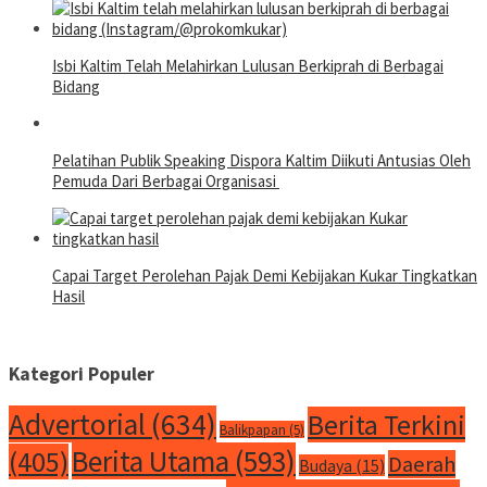
Isbi Kaltim Telah Melahirkan Lulusan Berkiprah di Berbagai
Bidang
Pelatihan Publik Speaking Dispora Kaltim Diikuti Antusias Oleh
Pemuda Dari Berbagai Organisasi
Capai Target Perolehan Pajak Demi Kebijakan Kukar Tingkatkan
Hasil
Kategori Populer
Advertorial
(634)
Berita Terkini
Balikpapan
(5)
Berita Utama
(593)
(405)
Daerah
Budaya
(15)