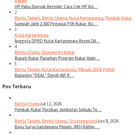
Ragam
HP Palsu Banyak Beredar: Cara Cek HP Asl…
2
Berita Terkini
,
Berita Utama
,
Kutai Kartanegara
,
Pemkab Kukar
Sumpah Janji 2.300 Pegawai P3K Kukar, Bu…
3
Kutai Kartanegara
Anggota DPRD Kutai Kartanegara Resmi Dil…
4
Berita Utama
,
Diskominfo Kukar
Bupati Kukar Paparkan Program Kukar Idam…
5
Berita Terkini
,
Kutai Kartanegara
,
Pilkada 2024
,
Politik
Bapaslon “DEAL” Dendi-Alif R…
Pos Terbaru
Berita Utama
Juli 12, 2026
Pemkab Kukar Pastikan Jembatan Sebulu Te…
Berita Terkini
,
Berita Utama
,
Uncategorized
Juni 8, 2026
Bayu Surya Gandamana Pimpin JMSI Kaltim,…