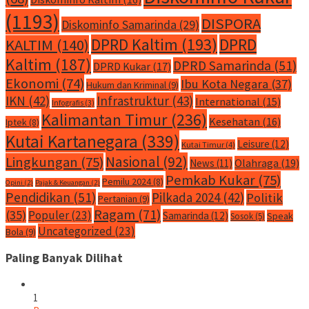
(1193)
DISPORA
Diskominfo Samarinda
(29)
DPRD Kaltim
(193)
DPRD
KALTIM
(140)
Kaltim
(187)
DPRD Samarinda
(51)
DPRD Kukar
(17)
Ekonomi
(74)
Ibu Kota Negara
(37)
Hukum dan Kriminal
(9)
IKN
(42)
Infrastruktur
(43)
International
(15)
Infografis
(3)
Kalimantan Timur
(236)
Kesehatan
(16)
Iptek
(8)
Kutai Kartanegara
(339)
Leisure
(12)
Kutai Timur
(4)
Nasional
(92)
Lingkungan
(75)
Olahraga
(19)
News
(11)
Pemkab Kukar
(75)
Pemilu 2024
(8)
Opini
(2)
Pajak & Keuangan
(2)
Pendidikan
(51)
Pilkada 2024
(42)
Politik
Pertanian
(9)
Ragam
(71)
(35)
Populer
(23)
Samarinda
(12)
Speak
Sosok
(5)
Uncategorized
(23)
Bola
(9)
Paling Banyak Dilihat
1