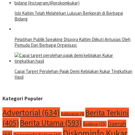
Isbi Kaltim Telah Melahirkan Lulusan Berkiprah di Berbagai
Bidang
Pelatihan Publik Speaking Dispora Kaltim Diikuti Antusias Oleh
Pemuda Dari Berbagai Organisasi
Capai Target Perolehan Pajak Demi Kebijakan Kukar Tingkatkan
Hasil
Kategori Populer
Advertorial
(634)
Berita Terkini
Balikpapan
(5)
Berita Utama
(593)
(405)
Daerah
Budaya
(15)
Diskominfo Kukar
(68)
Diskominfo Kaltim
(16)