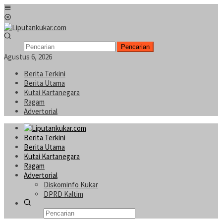
Loncat
Menu
ke
Mobile
konten
Pencarian
Agustus 6, 2026
Berita Terkini
Berita Utama
Kutai Kartanegara
Ragam
Advertorial
Berita Terkini
Berita Utama
Kutai Kartanegara
Ragam
Advertorial
Diskominfo Kukar
DPRD Kaltim