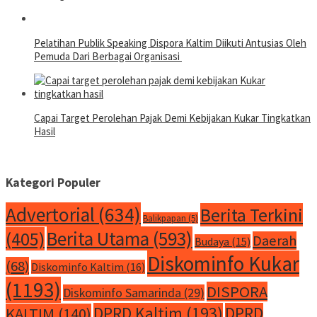
Pelatihan Publik Speaking Dispora Kaltim Diikuti Antusias Oleh
Pemuda Dari Berbagai Organisasi
Capai Target Perolehan Pajak Demi Kebijakan Kukar Tingkatkan
Hasil
Kategori Populer
Advertorial
(634)
Berita Terkini
Balikpapan
(5)
Berita Utama
(593)
(405)
Daerah
Budaya
(15)
Diskominfo Kukar
(68)
Diskominfo Kaltim
(16)
(1193)
DISPORA
Diskominfo Samarinda
(29)
DPRD Kaltim
(193)
DPRD
KALTIM
(140)