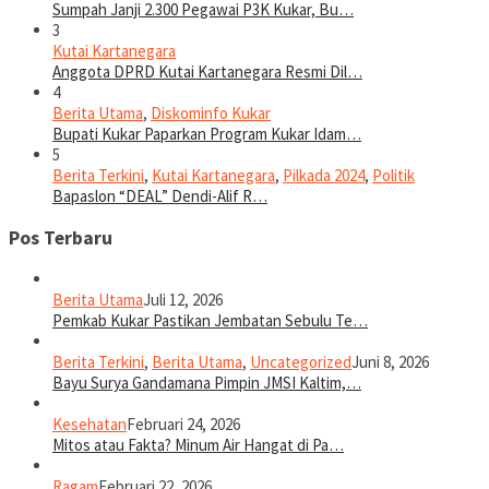
Sumpah Janji 2.300 Pegawai P3K Kukar, Bu…
3
Kutai Kartanegara
Anggota DPRD Kutai Kartanegara Resmi Dil…
4
Berita Utama
,
Diskominfo Kukar
Bupati Kukar Paparkan Program Kukar Idam…
5
Berita Terkini
,
Kutai Kartanegara
,
Pilkada 2024
,
Politik
Bapaslon “DEAL” Dendi-Alif R…
Pos Terbaru
Berita Utama
Juli 12, 2026
Pemkab Kukar Pastikan Jembatan Sebulu Te…
Berita Terkini
,
Berita Utama
,
Uncategorized
Juni 8, 2026
Bayu Surya Gandamana Pimpin JMSI Kaltim,…
Kesehatan
Februari 24, 2026
Mitos atau Fakta? Minum Air Hangat di Pa…
Ragam
Februari 22, 2026