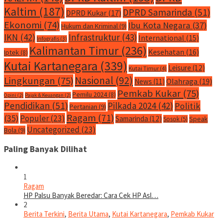
Kaltim
(187)
DPRD Samarinda
(51)
DPRD Kukar
(17)
Ekonomi
(74)
Ibu Kota Negara
(37)
Hukum dan Kriminal
(9)
IKN
(42)
Infrastruktur
(43)
International
(15)
Infografis
(3)
Kalimantan Timur
(236)
Kesehatan
(16)
Iptek
(8)
Kutai Kartanegara
(339)
Leisure
(12)
Kutai Timur
(4)
Nasional
(92)
Lingkungan
(75)
Olahraga
(19)
News
(11)
Pemkab Kukar
(75)
Pemilu 2024
(8)
Opini
(2)
Pajak & Keuangan
(2)
Pendidikan
(51)
Pilkada 2024
(42)
Politik
Pertanian
(9)
Ragam
(71)
(35)
Populer
(23)
Samarinda
(12)
Speak
Sosok
(5)
Uncategorized
(23)
Bola
(9)
Paling Banyak Dilihat
1
Ragam
HP Palsu Banyak Beredar: Cara Cek HP Asl…
2
Berita Terkini
,
Berita Utama
,
Kutai Kartanegara
,
Pemkab Kukar