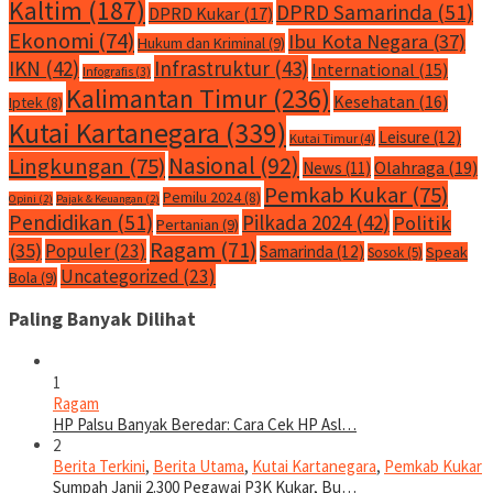
Kaltim
(187)
DPRD Samarinda
(51)
DPRD Kukar
(17)
Ekonomi
(74)
Ibu Kota Negara
(37)
Hukum dan Kriminal
(9)
IKN
(42)
Infrastruktur
(43)
International
(15)
Infografis
(3)
Kalimantan Timur
(236)
Kesehatan
(16)
Iptek
(8)
Kutai Kartanegara
(339)
Leisure
(12)
Kutai Timur
(4)
Nasional
(92)
Lingkungan
(75)
Olahraga
(19)
News
(11)
Pemkab Kukar
(75)
Pemilu 2024
(8)
Opini
(2)
Pajak & Keuangan
(2)
Pendidikan
(51)
Pilkada 2024
(42)
Politik
Pertanian
(9)
Ragam
(71)
(35)
Populer
(23)
Samarinda
(12)
Speak
Sosok
(5)
Uncategorized
(23)
Bola
(9)
Paling Banyak Dilihat
1
Ragam
HP Palsu Banyak Beredar: Cara Cek HP Asl…
2
Berita Terkini
,
Berita Utama
,
Kutai Kartanegara
,
Pemkab Kukar
Sumpah Janji 2.300 Pegawai P3K Kukar, Bu…