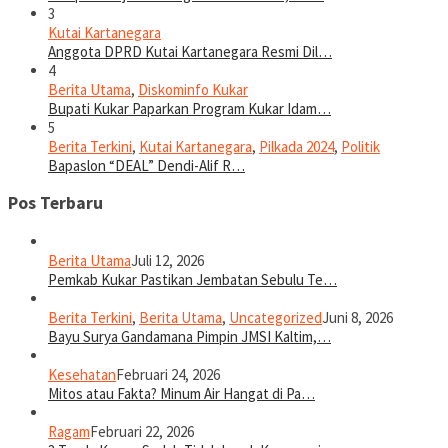
3
Kutai Kartanegara
Anggota DPRD Kutai Kartanegara Resmi Dil…
4
Berita Utama
,
Diskominfo Kukar
Bupati Kukar Paparkan Program Kukar Idam…
5
Berita Terkini
,
Kutai Kartanegara
,
Pilkada 2024
,
Politik
Bapaslon “DEAL” Dendi-Alif R…
Pos Terbaru
Berita Utama
Juli 12, 2026
Pemkab Kukar Pastikan Jembatan Sebulu Te…
Berita Terkini
,
Berita Utama
,
Uncategorized
Juni 8, 2026
Bayu Surya Gandamana Pimpin JMSI Kaltim,…
Kesehatan
Februari 24, 2026
Mitos atau Fakta? Minum Air Hangat di Pa…
Ragam
Februari 22, 2026