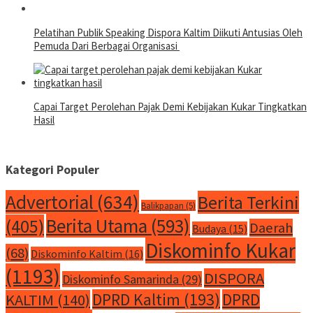
Pelatihan Publik Speaking Dispora Kaltim Diikuti Antusias Oleh
Pemuda Dari Berbagai Organisasi
Capai Target Perolehan Pajak Demi Kebijakan Kukar Tingkatkan
Hasil
Kategori Populer
Advertorial
(634)
Berita Terkini
Balikpapan
(5)
Berita Utama
(593)
(405)
Daerah
Budaya
(15)
Diskominfo Kukar
(68)
Diskominfo Kaltim
(16)
(1193)
DISPORA
Diskominfo Samarinda
(29)
DPRD Kaltim
(193)
DPRD
KALTIM
(140)