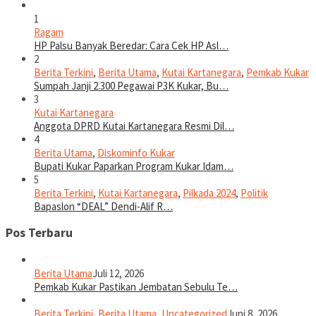
1
Ragam
HP Palsu Banyak Beredar: Cara Cek HP Asl…
2
Berita Terkini
,
Berita Utama
,
Kutai Kartanegara
,
Pemkab Kukar
Sumpah Janji 2.300 Pegawai P3K Kukar, Bu…
3
Kutai Kartanegara
Anggota DPRD Kutai Kartanegara Resmi Dil…
4
Berita Utama
,
Diskominfo Kukar
Bupati Kukar Paparkan Program Kukar Idam…
5
Berita Terkini
,
Kutai Kartanegara
,
Pilkada 2024
,
Politik
Bapaslon “DEAL” Dendi-Alif R…
Pos Terbaru
Berita Utama
Juli 12, 2026
Pemkab Kukar Pastikan Jembatan Sebulu Te…
Berita Terkini
,
Berita Utama
,
Uncategorized
Juni 8, 2026