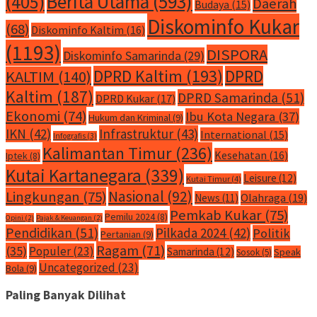
Berita Utama
(593)
(405)
Daerah
Budaya
(15)
Diskominfo Kukar
(68)
Diskominfo Kaltim
(16)
(1193)
DISPORA
Diskominfo Samarinda
(29)
DPRD Kaltim
(193)
DPRD
KALTIM
(140)
Kaltim
(187)
DPRD Samarinda
(51)
DPRD Kukar
(17)
Ekonomi
(74)
Ibu Kota Negara
(37)
Hukum dan Kriminal
(9)
IKN
(42)
Infrastruktur
(43)
International
(15)
Infografis
(3)
Kalimantan Timur
(236)
Kesehatan
(16)
Iptek
(8)
Kutai Kartanegara
(339)
Leisure
(12)
Kutai Timur
(4)
Nasional
(92)
Lingkungan
(75)
Olahraga
(19)
News
(11)
Pemkab Kukar
(75)
Pemilu 2024
(8)
Opini
(2)
Pajak & Keuangan
(2)
Pendidikan
(51)
Pilkada 2024
(42)
Politik
Pertanian
(9)
Ragam
(71)
(35)
Populer
(23)
Samarinda
(12)
Speak
Sosok
(5)
Uncategorized
(23)
Bola
(9)
Paling Banyak Dilihat