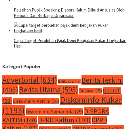
Pelatihan Publik Speaking Dispora Kaltim Diikuti Antusias Oleh
Pemuda Dari Berbagai Organisasi
Capai Target Perolehan Pajak Demi Kebijakan Kukar Tingkatkan
Hasil
Kategori Populer
Advertorial
(634)
Berita Terkini
Balikpapan
(5)
Berita Utama
(593)
(405)
Daerah
Budaya
(15)
Diskominfo Kukar
(68)
Diskominfo Kaltim
(16)
(1193)
DISPORA
Diskominfo Samarinda
(29)
DPRD Kaltim
(193)
DPRD
KALTIM
(140)
Kaltim
(187)
DPRD Samarinda
(51)
DPRD Kukar
(17)