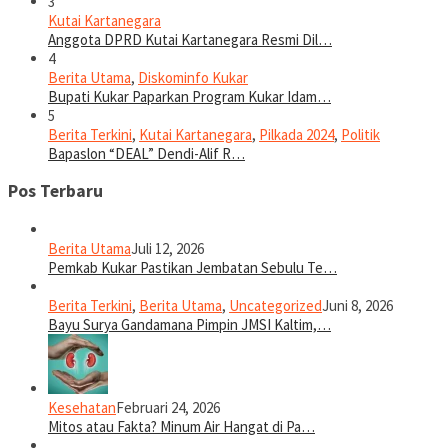
3
Kutai Kartanegara
Anggota DPRD Kutai Kartanegara Resmi Dil…
4
Berita Utama
,
Diskominfo Kukar
Bupati Kukar Paparkan Program Kukar Idam…
5
Berita Terkini
,
Kutai Kartanegara
,
Pilkada 2024
,
Politik
Bapaslon “DEAL” Dendi-Alif R…
Pos Terbaru
Berita Utama
Juli 12, 2026
Pemkab Kukar Pastikan Jembatan Sebulu Te…
Berita Terkini
,
Berita Utama
,
Uncategorized
Juni 8, 2026
Bayu Surya Gandamana Pimpin JMSI Kaltim,…
Kesehatan
Februari 24, 2026
Mitos atau Fakta? Minum Air Hangat di Pa…