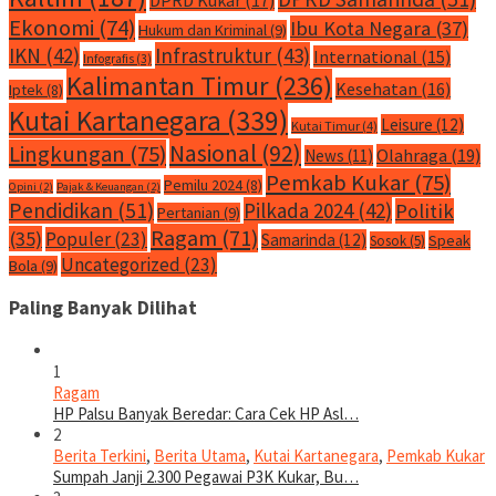
Ekonomi
(74)
Ibu Kota Negara
(37)
Hukum dan Kriminal
(9)
IKN
(42)
Infrastruktur
(43)
International
(15)
Infografis
(3)
Kalimantan Timur
(236)
Kesehatan
(16)
Iptek
(8)
Kutai Kartanegara
(339)
Leisure
(12)
Kutai Timur
(4)
Nasional
(92)
Lingkungan
(75)
Olahraga
(19)
News
(11)
Pemkab Kukar
(75)
Pemilu 2024
(8)
Opini
(2)
Pajak & Keuangan
(2)
Pendidikan
(51)
Pilkada 2024
(42)
Politik
Pertanian
(9)
Ragam
(71)
(35)
Populer
(23)
Samarinda
(12)
Speak
Sosok
(5)
Uncategorized
(23)
Bola
(9)
Paling Banyak Dilihat
1
Ragam
HP Palsu Banyak Beredar: Cara Cek HP Asl…
2
Berita Terkini
,
Berita Utama
,
Kutai Kartanegara
,
Pemkab Kukar
Sumpah Janji 2.300 Pegawai P3K Kukar, Bu…