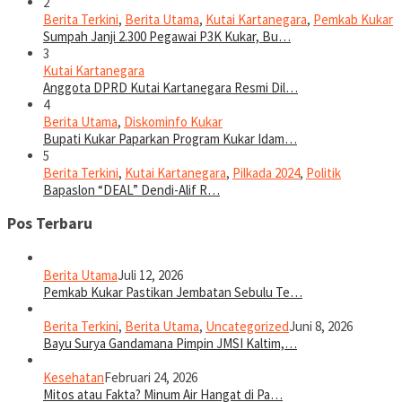
2
Berita Terkini
,
Berita Utama
,
Kutai Kartanegara
,
Pemkab Kukar
Sumpah Janji 2.300 Pegawai P3K Kukar, Bu…
3
Kutai Kartanegara
Anggota DPRD Kutai Kartanegara Resmi Dil…
4
Berita Utama
,
Diskominfo Kukar
Bupati Kukar Paparkan Program Kukar Idam…
5
Berita Terkini
,
Kutai Kartanegara
,
Pilkada 2024
,
Politik
Bapaslon “DEAL” Dendi-Alif R…
Pos Terbaru
Berita Utama
Juli 12, 2026
Pemkab Kukar Pastikan Jembatan Sebulu Te…
Berita Terkini
,
Berita Utama
,
Uncategorized
Juni 8, 2026
Bayu Surya Gandamana Pimpin JMSI Kaltim,…
Kesehatan
Februari 24, 2026
Mitos atau Fakta? Minum Air Hangat di Pa…