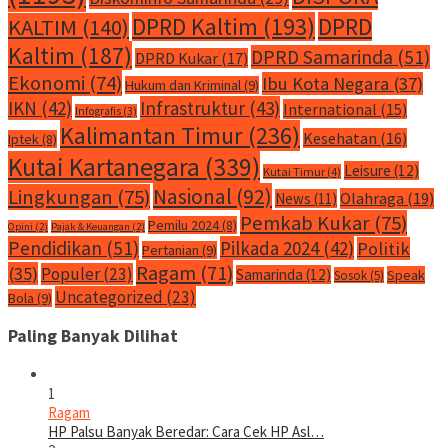
DPRD Kaltim
(193)
DPRD
KALTIM
(140)
Kaltim
(187)
DPRD Samarinda
(51)
DPRD Kukar
(17)
Ekonomi
(74)
Ibu Kota Negara
(37)
Hukum dan Kriminal
(9)
IKN
(42)
Infrastruktur
(43)
International
(15)
Infografis
(3)
Kalimantan Timur
(236)
Kesehatan
(16)
Iptek
(8)
Kutai Kartanegara
(339)
Leisure
(12)
Kutai Timur
(4)
Nasional
(92)
Lingkungan
(75)
Olahraga
(19)
News
(11)
Pemkab Kukar
(75)
Pemilu 2024
(8)
Opini
(2)
Pajak & Keuangan
(2)
Pendidikan
(51)
Pilkada 2024
(42)
Politik
Pertanian
(9)
Ragam
(71)
(35)
Populer
(23)
Samarinda
(12)
Speak
Sosok
(5)
Uncategorized
(23)
Bola
(9)
Paling Banyak Dilihat
1
Ragam
HP Palsu Banyak Beredar: Cara Cek HP Asl…