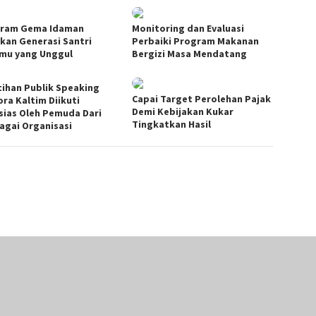
ram Gema Idaman
Monitoring dan Evaluasi
rkan Generasi Santri
Perbaiki Program Makanan
lmu yang Unggul
Bergizi Masa Mendatang
tihan Publik Speaking
Capai Target Perolehan Pajak
ora Kaltim Diikuti
Demi Kebijakan Kukar
sias Oleh Pemuda Dari
Tingkatkan Hasil
agai Organisasi