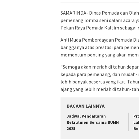
SAMARINDA- Dinas Pemuda dan Olahr
pemenang lomba seni dalam acara ya
Pekan Raya Pemuda Kaltim sebagai
Ahli Muda Pemberdayaan Pemuda Dis
bangganya atas prestasi para pemena
momentum penting yang akan membaw
“Semoga akan meriah di tahun depa
kepada para pemenang, dan mudah-mu
lebih banyak peserta yang ikut. Tahun
ajang yang lebih meriah di tahun-tah
BACAAN LAINNYA
Jadwal Pendaftaran
Pr
Rekrutmen Bersama BUMN
La
2025
Be