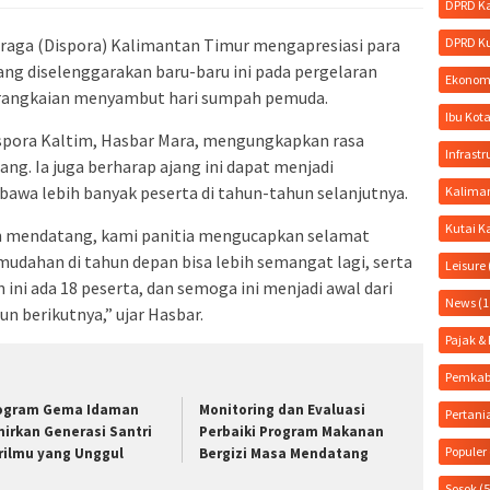
DPRD K
DPRD K
aga (Dispora) Kalimantan Timur mengapresiasi para
ng diselenggarakan baru-baru ini pada pergelaran
Ekonom
 rangkaian menyambut hari sumpah pemuda.
Ibu Kot
pora Kaltim, Hasbar Mara, mengungkapkan rasa
Infrastr
ng. Ia juga berharap ajang ini dapat menjadi
a lebih banyak peserta di tahun-tahun selanjutnya.
Kalima
Kutai K
n mendatang, kami panitia mengucapkan selamat
dahan di tahun depan bisa lebih semangat lagi, serta
Leisure
 ini ada 18 peserta, dan semoga ini menjadi awal dari
News
(1
un berikutnya,” ujar Hasbar.
Pajak 
Pemkab
ogram Gema Idaman
Monitoring dan Evaluasi
Pertani
hirkan Generasi Santri
Perbaiki Program Makanan
Populer
rilmu yang Unggul
Bergizi Masa Mendatang
Sosok
(5