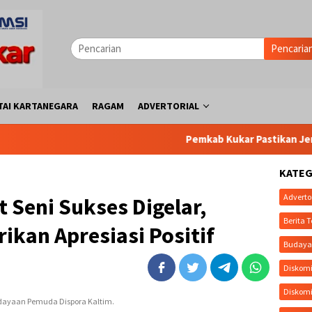
Pencaria
TAI KARTANEGARA
RAGAM
ADVERTORIAL
Pemkab Kukar Pastikan Jembatan 
KATEG
Adverto
 Seni Sukses Digelar,
Berita T
ikan Apresiasi Positif
Buday
Diskomi
Diskom
rdayaan Pemuda Dispora Kaltim.