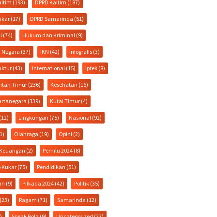
altim
(193)
DPRD Kaltim
(187)
ukar
(17)
DPRD Samarinda
(51)
i
(74)
Hukum dan Kriminal
(9)
a Negara
(37)
IKN
(42)
Infografis
(3)
uktur
(43)
International
(15)
Iptek
(8)
ntan Timur
(236)
Kesehatan
(16)
artanegara
(339)
Kutai Timur
(4)
(12)
Lingkungan
(75)
Nasional
(92)
1)
Olahraga
(19)
Opini
(2)
& Keuangan
(2)
Pemilu 2024
(8)
 Kukar
(75)
Pendidikan
(51)
an
(9)
Pilkada 2024
(42)
Politik
(35)
(23)
Ragam
(71)
Samarinda
(12)
)
Speak Bola
(9)
Uncategorized
(23)