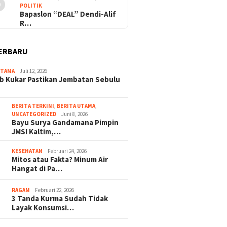
5
POLITIK
Bapaslon “DEAL” Dendi-Alif
R…
ERBARU
UTAMA
Juli 12, 2026
 Kukar Pastikan Jembatan Sebulu
BERITA TERKINI
,
BERITA UTAMA
,
UNCATEGORIZED
Juni 8, 2026
Bayu Surya Gandamana Pimpin
JMSI Kaltim,…
KESEHATAN
Februari 24, 2026
Mitos atau Fakta? Minum Air
Hangat di Pa…
RAGAM
Februari 22, 2026
3 Tanda Kurma Sudah Tidak
Layak Konsumsi…