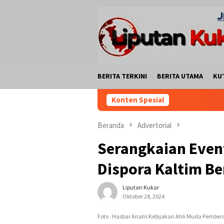
Loncat
ke
konten
BERITA TERKINI
BERITA UTAMA
KU
Konten Spesial
Beranda
Advertorial
Serangkaian Event
Dispora Kaltim Ber
Liputan Kukar
Oktober 28, 2024
Foto : Hasbar Analis Kebijakan Ahli Muda Pembe