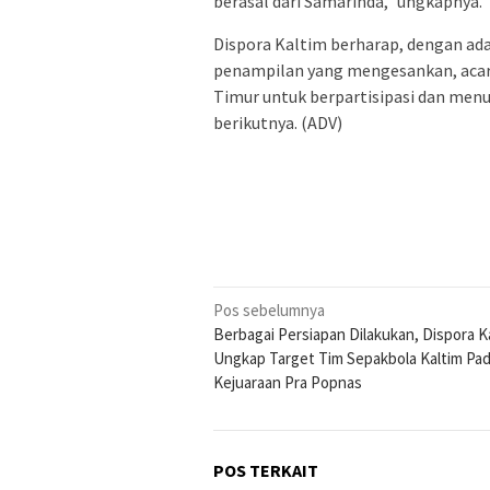
berasal dari Samarinda,” ungkapnya.
Dispora Kaltim berharap, dengan ad
penampilan yang mengesankan, acara
Timur untuk berpartisipasi dan menu
berikutnya. (ADV)
Navigasi
Pos sebelumnya
Berbagai Persiapan Dilakukan, Dispora K
pos
Ungkap Target Tim Sepakbola Kaltim Pa
Kejuaraan Pra Popnas
POS TERKAIT