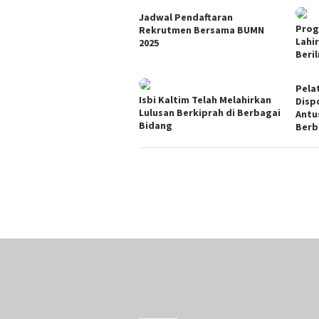
Jadwal Pendaftaran
Prog
Rekrutmen Bersama BUMN
Lahi
2025
Beri
Pela
Isbi Kaltim Telah Melahirkan
Disp
Lulusan Berkiprah di Berbagai
Antu
Bidang
Berb