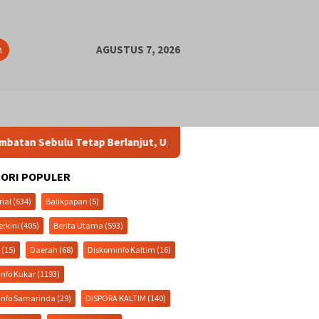
n
AGUSTUS 7, 2026
Sebulu Tetap Berlanjut, Upaya Pendanaan Pusat Terus Digencar
ORI POPULER
rial
(634)
Balikpapan
(5)
erkini
(405)
Berita Utama
(593)
a
(15)
Daerah
(68)
Diskominfo Kaltim
(16)
nfo Kukar
(1193)
info Samarinda
(29)
DISPORA KALTIM
(140)