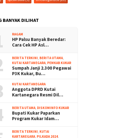
G BANYAK DILIHAT
1
RAGAM
HP Palsu Banyak Beredar:
Cara Cek HP Asl…
2
BERITA TERKINI
,
BERITA UTAMA
,
KUTAI KARTANEGARA
,
PEMKAB KUKAR
Sumpah Janji 2.300 Pegawai
P3K Kukar, Bu…
3
KUTAI KARTANEGARA
Anggota DPRD Kutai
Kartanegara Resmi Dil…
4
BERITA UTAMA
,
DISKOMINFO KUKAR
Bupati Kukar Paparkan
Program Kukar Idam…
BERITA TERKINI
,
KUTAI
KARTANEGARA
,
PILKADA 2024
,