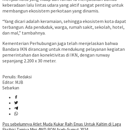
keberadaan lalu lintas udara yang aktif sangat penting untuk
membangun ekosistem perkotaan yang dinamis.
“Yang dicari adalah keramaian, sehingga ekosistem kota dapat
terbangun. Ada penduduk, warga, rumah sakit, sekolah, hotel,
dan mal,” tambahnya.
Kementerian Perhubungan juga telah menjelaskan bahwa
Bandara IKN dirancang untuk mendukung pelayanan kegiatan
pemerintahan dan konektivitas di IKN, dengan runway
sepanjang 2.200 x 30 meter.
Penulis: Redaksi
Editor: MJB
Sebarkan
Navigasi
Pos sebelumnya
Atlet Muda Kukar Raih Emas Untuk Kaltim di Laga
Eksibisi Tamiya Mini 4WD PON Aceh-Sumut 2024