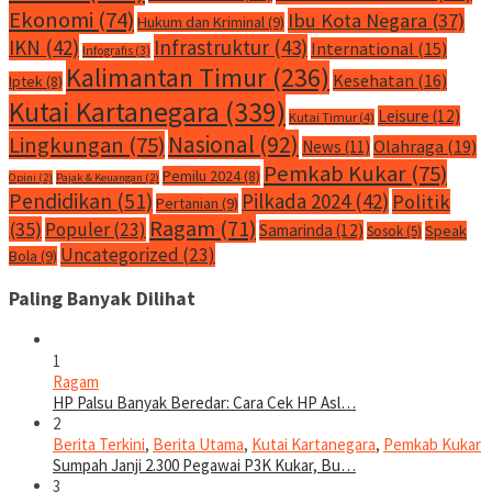
Ekonomi
(74)
Ibu Kota Negara
(37)
Hukum dan Kriminal
(9)
IKN
(42)
Infrastruktur
(43)
International
(15)
Infografis
(3)
Kalimantan Timur
(236)
Kesehatan
(16)
Iptek
(8)
Kutai Kartanegara
(339)
Leisure
(12)
Kutai Timur
(4)
Nasional
(92)
Lingkungan
(75)
Olahraga
(19)
News
(11)
Pemkab Kukar
(75)
Pemilu 2024
(8)
Opini
(2)
Pajak & Keuangan
(2)
Pendidikan
(51)
Pilkada 2024
(42)
Politik
Pertanian
(9)
Ragam
(71)
(35)
Populer
(23)
Samarinda
(12)
Speak
Sosok
(5)
Uncategorized
(23)
Bola
(9)
Paling Banyak Dilihat
1
Ragam
HP Palsu Banyak Beredar: Cara Cek HP Asl…
2
Berita Terkini
,
Berita Utama
,
Kutai Kartanegara
,
Pemkab Kukar
Sumpah Janji 2.300 Pegawai P3K Kukar, Bu…
3