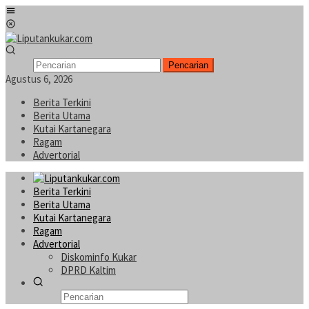
Loncat
Menu
ke
Mobile
konten
Pencarian
Agustus 6, 2026
Berita Terkini
Berita Utama
Kutai Kartanegara
Ragam
Advertorial
Berita Terkini
Berita Utama
Kutai Kartanegara
Ragam
Advertorial
Diskominfo Kukar
DPRD Kaltim