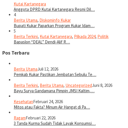
Kutai Kartanegara
Anggota DPRD Kutai Kartanegara Resmi Dil…
4
Berita Utama
,
Diskominfo Kukar
Bupati Kukar Paparkan Program Kukar Idam…
5
Berita Terkini
,
Kutai Kartanegara
,
Pilkada 2024
,
Politik
Bapaslon “DEAL” Dendi-Alif R…
Pos Terbaru
Berita Utama
Juli 12, 2026
Pemkab Kukar Pastikan Jembatan Sebulu Te…
Berita Terkini
,
Berita Utama
,
Uncategorized
Juni 8, 2026
Bayu Surya Gandamana Pimpin JMSI Kaltim,…
Kesehatan
Februari 24, 2026
Mitos atau Fakta? Minum Air Hangat di Pa…
Ragam
Februari 22, 2026
3 Tanda Kurma Sudah Tidak Layak Konsumsi…