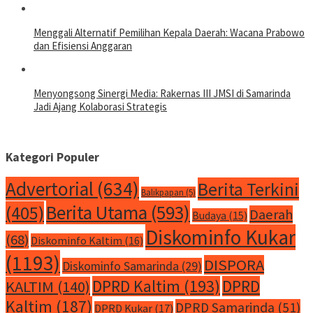
Menggali Alternatif Pemilihan Kepala Daerah: Wacana Prabowo
dan Efisiensi Anggaran
Menyongsong Sinergi Media: Rakernas III JMSI di Samarinda
Jadi Ajang Kolaborasi Strategis
Kategori Populer
Advertorial
(634)
Berita Terkini
Balikpapan
(5)
Berita Utama
(593)
(405)
Daerah
Budaya
(15)
Diskominfo Kukar
(68)
Diskominfo Kaltim
(16)
(1193)
DISPORA
Diskominfo Samarinda
(29)
DPRD Kaltim
(193)
DPRD
KALTIM
(140)
Kaltim
(187)
DPRD Samarinda
(51)
DPRD Kukar
(17)