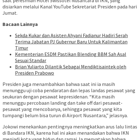
saat peresmian Hotel Swissotel Nusantara di IKN, yang
disiarkan melalui Kanal YouTube Sekretariat Presiden pada hari
Jumat.
Bacaan Lainnya
Sekda Kukar dan Asisten Ahyani Fadianur Hadiri Serah
Terima Jabatan PJ Gubernur Baru Untuk Kalimantan
Timur
Kementerian ESDM Pastikan Blending BBM Sah Asal
Sesuai Standar
Brian Yuliarto Dilantik Sebagai Mendiktisaintek oleh
Presiden Prabowo
Presiden juga menambahkan bahwa saat ini ia masih
menunggu uji coba pendaratan dan lepas landas pesawat yang
seukuran dengan pesawat kepresidenan. “Kita masih
menunggu percobaan landing dan take off dari pesawat-
pesawat yang mencobanya, sehingga pesawat yang kita
tumpangi belum bisa turun di Airport Nusantara,” jelasnya.
Jokowi menekankan pentingnya meningkatkan arus lalu lintas
di Bandara IKN, karena hal ini akan menandakan bahwa IKN
menjadi kota yang hidup dan ramai. Ia menyatakan bahwa