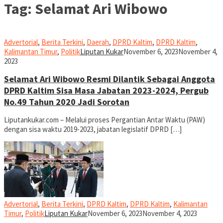
Tag:
Selamat Ari Wibowo
Advertorial
,
Berita Terkini
,
Daerah
,
DPRD Kaltim
,
DPRD Kaltim
,
Kalimantan Timur
,
Politik
Liputan Kukar
November 6, 2023
November 4,
2023
Selamat Ari Wibowo Resmi Dilantik Sebagai Anggota
DPRD Kaltim Sisa Masa Jabatan 2023-2024, Pergub
No.49 Tahun 2020 Jadi Sorotan
Liputankukar.com – Melalui proses Pergantian Antar Waktu (PAW)
dengan sisa waktu 2019-2023, jabatan legislatif DPRD […]
Advertorial
,
Berita Terkini
,
DPRD Kaltim
,
DPRD Kaltim
,
Kalimantan
Timur
,
Politik
Liputan Kukar
November 6, 2023
November 4, 2023