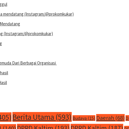
ggul
a Mendatang
ng
 Pemuda Dari Berbagai Organisasi
asil
Berita Utama
(593)
405)
Daerah
(68)
Budaya
(15)
D
DPRD Kaltim
(193)
DPRD Kaltim
(187)
M
(140)
DP