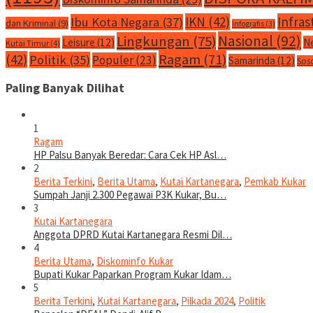
IKN
(42)
Infras
Ibu Kota Negara
(37)
dan Kriminal
(9)
Infografis
(3)
Nasional
(92)
Lingkungan
(75)
Leisure
(12)
N
Kutai Timur
(4)
Ragam
(71)
(42)
Politik
(35)
Populer
(23)
Samarinda
(12)
Sos
Paling Banyak Dilihat
1
Ragam
HP Palsu Banyak Beredar: Cara Cek HP Asl…
2
Berita Terkini
,
Berita Utama
,
Kutai Kartanegara
,
Pemkab Kukar
Sumpah Janji 2.300 Pegawai P3K Kukar, Bu…
3
Kutai Kartanegara
Anggota DPRD Kutai Kartanegara Resmi Dil…
4
Berita Utama
,
Diskominfo Kukar
Bupati Kukar Paparkan Program Kukar Idam…
5
Berita Terkini
,
Kutai Kartanegara
,
Pilkada 2024
,
Politik