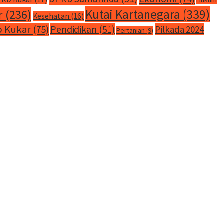
Kutai Kartanegara
(339)
r
(236)
Kesehatan
(16)
 Kukar
(75)
Pendidikan
(51)
Pilkada 2024
Pertanian
(9)