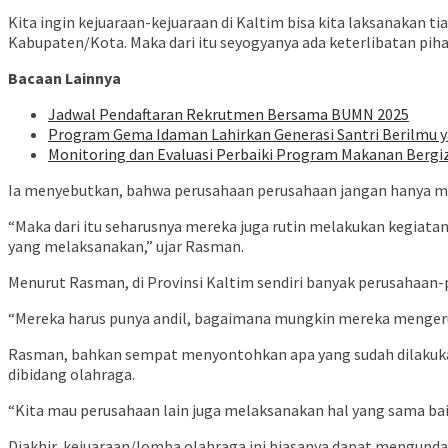
Kita ingin kejuaraan-kejuaraan di Kaltim bisa kita laksanakan 
Kabupaten/Kota. Maka dari itu seyogyanya ada keterlibatan pi
Bacaan Lainnya
Jadwal Pendaftaran Rekrutmen Bersama BUMN 2025
Program Gema Idaman Lahirkan Generasi Santri Berilmu 
Monitoring dan Evaluasi Perbaiki Program Makanan Berg
Ia menyebutkan, bahwa perusahaan perusahaan jangan hanya m
“Maka dari itu seharusnya mereka juga rutin melakukan kegiat
yang melaksanakan,” ujar Rasman.
Menurut Rasman, di Provinsi Kaltim sendiri banyak perusahaa
“Mereka harus punya andil, bagaimana mungkin mereka mengeruk 
Rasman, bahkan sempat menyontohkan apa yang sudah dilakukan 
dibidang olahraga.
“Kita mau perusahaan lain juga melaksanakan hal yang sama baik
Diakhir, kejuaraan/lomba olahraga ini biasanya dapat mengund