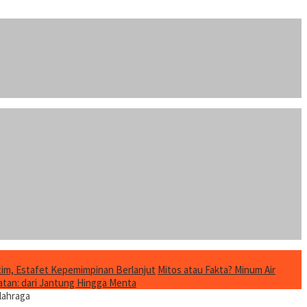
im, Estafet Kepemimpinan Berlanjut
Mitos atau Fakta? Minum Air
tan: dari Jantung Hingga Menta
lahraga