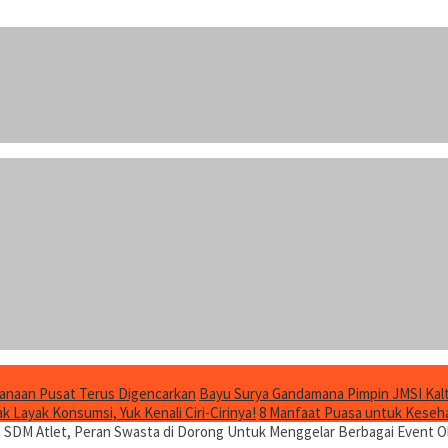
anaan Pusat Terus Digencarkan
Bayu Surya Gandamana Pimpin JMSI Kalt
 Layak Konsumsi, Yuk Kenali Ciri-Cirinya!
8 Manfaat Puasa untuk Keseha
SDM Atlet, Peran Swasta di Dorong Untuk Menggelar Berbagai Event O