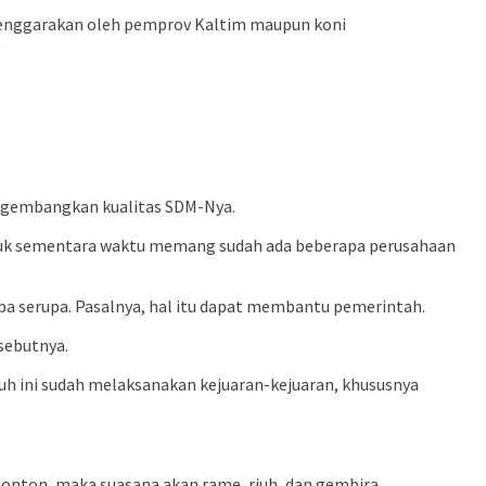
iselenggarakan oleh pemprov Kaltim maupun koni
.
ngembangkan kualitas SDM-Nya.
Untuk sementara waktu memang sudah ada beberapa perusahaan
 serupa. Pasalnya, hal itu dapat membantu pemerintah.
sebutnya.
uh ini sudah melaksanakan kejuaran-kejuaran, khususnya
onton, maka suasana akan rame, riuh, dan gembira.