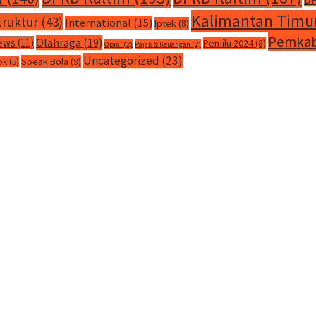
Kalimantan Timu
truktur
(43)
International
(15)
Iptek
(8)
Pemkab
Olahraga
(19)
ews
(11)
Pemilu 2024
(8)
Opini
(2)
Pajak & Keuangan
(2)
Uncategorized
(23)
Speak Bola
(9)
ok
(5)