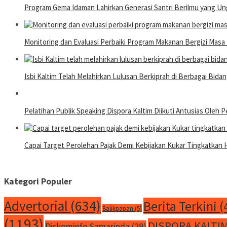
Program Gema Idaman Lahirkan Generasi Santri Berilmu yang Un
Monitoring dan Evaluasi Perbaiki Program Makanan Bergizi Mas
Isbi Kaltim Telah Melahirkan Lulusan Berkiprah di Berbagai Bida
Pelatihan Publik Speaking Dispora Kaltim Diikuti Antusias Oleh
Capai Target Perolehan Pajak Demi Kebijakan Kukar Tingkatkan H
Kategori Populer
Advertorial
(634)
Berita Terkini
(
Balikpapan
(5)
(1193)
DISPORA KALTI
Diskominfo Samarinda
(29)