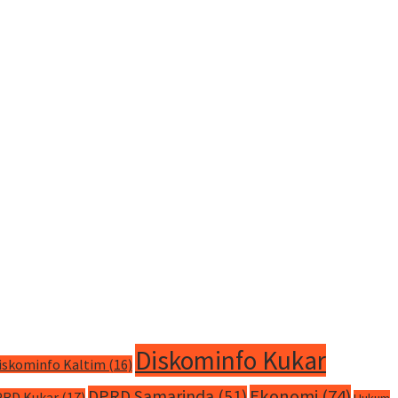
Diskominfo Kukar
iskominfo Kaltim
(16)
Ekonomi
(74)
DPRD Samarinda
(51)
RD Kukar
(17)
Hukum