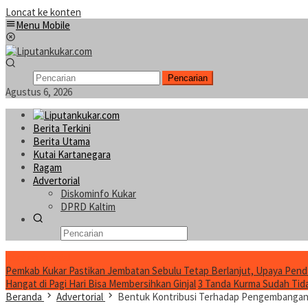
Loncat ke konten
Menu Mobile
Pencarian
Agustus 6, 2026
Berita Terkini
Berita Utama
Kutai Kartanegara
Ragam
Advertorial
Diskominfo Kukar
DPRD Kaltim
Konten Spesial
Pemkab Kukar Pastikan Jembatan Sebulu Tetap Berlanjut, Upaya Pend
Hangat di Pagi Hari Bisa Membersihkan Ginjal
3 Tanda Kurma Sudah Tidak
Beranda
Advertorial
Bentuk Kontribusi Terhadap Pengembangan 