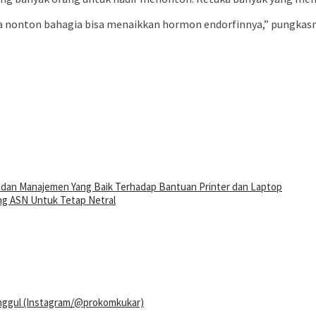
ia nonton bahagia bisa menaikkan hormon endorfinnya,” pungkasn
a dan Manajemen Yang Baik Terhadap Bantuan Printer dan Laptop
ong ASN Untuk Tetap Netral