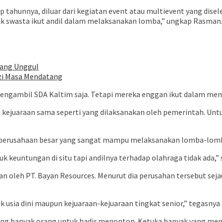
tiap tahunnya, diluar dari kegiatan event atau multievent yang d
hak swasta ikut andil dalam melaksanakan lomba,” ungkap Rasman
yang Unggul
izi Masa Mendatang
engambil SDA Kaltim saja. Tetapi mereka enggan ikut dalam me
an kejuaraan sama seperti yang dilaksanakan oleh pemerintah. 
n-perusahaan besar yang sangat mampu melaksanakan lomba-lomba
keuntungan di situ tapi andilnya terhadap olahraga tidak ada,” 
oleh PT. Bayan Resources. Menurut dia perusahan tersebut seja
 usia dini maupun kejuaraan-kejuaraan tingkat senior,” tegasnya
ang banyak orang untuk hadir menonton. Ketuka banyak yang men