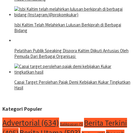
Isbi Kaltim Telah Melahirkan Lulusan Berkiprah di Berbagai
Bidang
Pelatihan Publik Speaking Dispora Kaltim Diikuti Antusias Oleh
Pemuda Dari Berbagai Organisasi
Capai Target Perolehan Pajak Demi Kebijakan Kukar Tingkatkan
Hasil
Kategori Populer
Advertorial
(634)
Berita Terkini
Balikpapan
(5)
Berita Utama
(593)
(405)