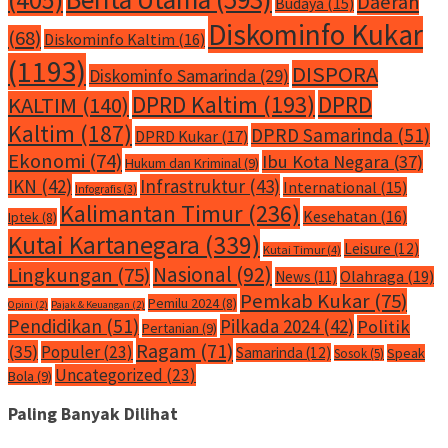
Daerah
Budaya
(15)
Diskominfo Kukar
(68)
Diskominfo Kaltim
(16)
(1193)
DISPORA
Diskominfo Samarinda
(29)
DPRD Kaltim
(193)
DPRD
KALTIM
(140)
Kaltim
(187)
DPRD Samarinda
(51)
DPRD Kukar
(17)
Ekonomi
(74)
Ibu Kota Negara
(37)
Hukum dan Kriminal
(9)
IKN
(42)
Infrastruktur
(43)
International
(15)
Infografis
(3)
Kalimantan Timur
(236)
Kesehatan
(16)
Iptek
(8)
Kutai Kartanegara
(339)
Leisure
(12)
Kutai Timur
(4)
Nasional
(92)
Lingkungan
(75)
Olahraga
(19)
News
(11)
Pemkab Kukar
(75)
Pemilu 2024
(8)
Opini
(2)
Pajak & Keuangan
(2)
Pendidikan
(51)
Pilkada 2024
(42)
Politik
Pertanian
(9)
Ragam
(71)
(35)
Populer
(23)
Samarinda
(12)
Speak
Sosok
(5)
Uncategorized
(23)
Bola
(9)
Paling Banyak Dilihat