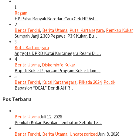
1
Ragam
HP Palsu Banyak Beredar: Cara Cek HP Asl…
2
Berita Terkini
,
Berita Utama
,
Kutai Kartanegara
,
Pemkab Kukar
Sumpah Janji 2.300 Pegawai P3K Kukar, Bu…
3
Kutai Kartanegara
Anggota DPRD Kutai Kartanegara Resmi Dil…
4
Berita Utama
,
Diskominfo Kukar
Bupati Kukar Paparkan Program Kukar Idam…
5
Berita Terkini
,
Kutai Kartanegara
,
Pilkada 2024
,
Politik
Bapaslon “DEAL” Dendi-Alif R…
Pos Terbaru
Berita Utama
Juli 12, 2026
Pemkab Kukar Pastikan Jembatan Sebulu Te…
Berita Terkini
,
Berita Utama
,
Uncategorized
Juni 8, 2026