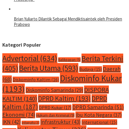
Brian Yuliarto Dilantik Sebagai Mendiktisaintek oleh Presiden
Prabowo
Kategori Populer
Advertorial
(634)
Berita Terkini
Balikpapan
(5)
Berita Utama
(593)
(405)
Daerah
Budaya
(15)
Diskominfo Kukar
(68)
Diskominfo Kaltim
(16)
(1193)
DISPORA
Diskominfo Samarinda
(29)
DPRD Kaltim
(193)
DPRD
KALTIM
(140)
Kaltim
(187)
DPRD Samarinda
(51)
DPRD Kukar
(17)
Ekonomi
(74)
Ibu Kota Negara
(37)
Hukum dan Kriminal
(9)
IKN
(42)
Infrastruktur
(43)
International
(15)
Infografis
(3)