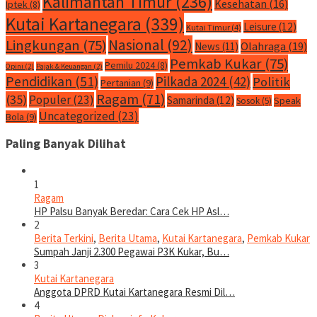
Kalimantan Timur
(236)
Kesehatan
(16)
Iptek
(8)
Kutai Kartanegara
(339)
Leisure
(12)
Kutai Timur
(4)
Nasional
(92)
Lingkungan
(75)
Olahraga
(19)
News
(11)
Pemkab Kukar
(75)
Pemilu 2024
(8)
Opini
(2)
Pajak & Keuangan
(2)
Pendidikan
(51)
Pilkada 2024
(42)
Politik
Pertanian
(9)
Ragam
(71)
(35)
Populer
(23)
Samarinda
(12)
Speak
Sosok
(5)
Uncategorized
(23)
Bola
(9)
Paling Banyak Dilihat
1
Ragam
HP Palsu Banyak Beredar: Cara Cek HP Asl…
2
Berita Terkini
,
Berita Utama
,
Kutai Kartanegara
,
Pemkab Kukar
Sumpah Janji 2.300 Pegawai P3K Kukar, Bu…
3
Kutai Kartanegara
Anggota DPRD Kutai Kartanegara Resmi Dil…
4