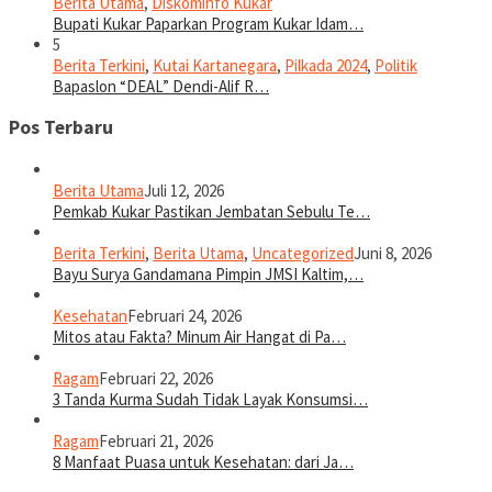
Berita Utama
,
Diskominfo Kukar
Bupati Kukar Paparkan Program Kukar Idam…
5
Berita Terkini
,
Kutai Kartanegara
,
Pilkada 2024
,
Politik
Bapaslon “DEAL” Dendi-Alif R…
Pos Terbaru
Berita Utama
Juli 12, 2026
Pemkab Kukar Pastikan Jembatan Sebulu Te…
Berita Terkini
,
Berita Utama
,
Uncategorized
Juni 8, 2026
Bayu Surya Gandamana Pimpin JMSI Kaltim,…
Kesehatan
Februari 24, 2026
Mitos atau Fakta? Minum Air Hangat di Pa…
Ragam
Februari 22, 2026
3 Tanda Kurma Sudah Tidak Layak Konsumsi…
Ragam
Februari 21, 2026
8 Manfaat Puasa untuk Kesehatan: dari Ja…